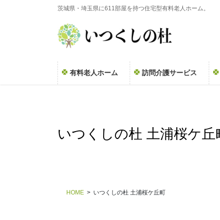
コ
ナ
茨城県・埼玉県に611部屋を持つ住宅型有料老人ホーム。
ン
ビ
テ
ゲ
ン
ー
ツ
シ
に
ョ
有料老人ホーム
訪問介護サービス
移
ン
動
に
移
動
いつくしの杜 土浦桜ケ丘
HOME
いつくしの杜 土浦桜ケ丘町