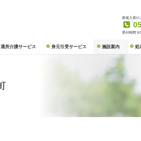
新規入居の
0
受付時間 9:0
通所介護サービス
身元引受サービス
施設案内
処
町