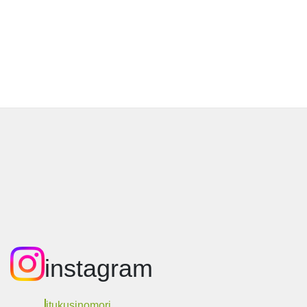
instagram
itukusinomori