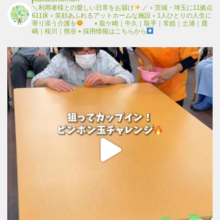
＼利用者様との愛しい日常をお届け
／
▫︎ 茨城・埼玉に11拠点
611床
▫︎ 笑顔あふれるアットホームな施設
▫︎ 1人ひとりの人生に
寄り添う介護を
▪︎ 龍ケ崎｜牛久｜取手｜常総｜土浦｜鹿
嶋｜桜川｜熊谷
▪︎ 採用情報はこちらから