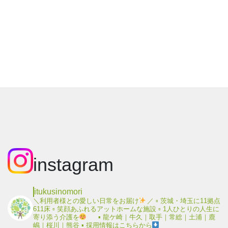
instagram
itukusinomori
＼利用者様との愛しい日常をお届け
／
▫︎ 茨城・埼玉に11拠点
611床
▫︎ 笑顔あふれるアットホームな施設
▫︎ 1人ひとりの人生に
寄り添う介護を
▪︎ 龍ケ崎｜牛久｜取手｜常総｜土浦｜鹿
嶋｜桜川｜熊谷
▪︎ 採用情報はこちらから