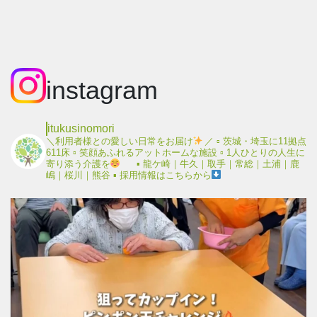
instagram
itukusinomori
＼利用者様との愛しい日常をお届け
／
▫︎ 茨城・埼玉に11拠点
611床
▫︎ 笑顔あふれるアットホームな施設
▫︎ 1人ひとりの人生に
寄り添う介護を
▪︎ 龍ケ崎｜牛久｜取手｜常総｜土浦｜鹿
嶋｜桜川｜熊谷
▪︎ 採用情報はこちらから