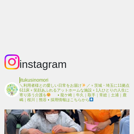
instagram
itukusinomori
＼利用者様との愛しい日常をお届け
／
▫︎ 茨城・埼玉に11拠点
611床
▫︎ 笑顔あふれるアットホームな施設
▫︎ 1人ひとりの人生に
寄り添う介護を
▪︎ 龍ケ崎｜牛久｜取手｜常総｜土浦｜鹿
嶋｜桜川｜熊谷
▪︎ 採用情報はこちらから