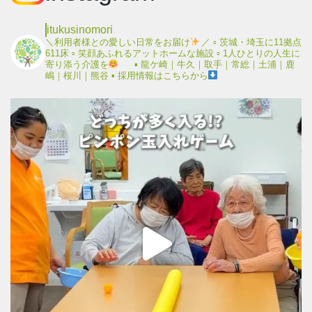
itukusinomori
＼利用者様との愛しい日常をお届け
／
▫︎ 茨城・埼玉に11拠点
611床
▫︎ 笑顔あふれるアットホームな施設
▫︎ 1人ひとりの人生に
寄り添う介護を
▪︎ 龍ケ崎｜牛久｜取手｜常総｜土浦｜鹿
嶋｜桜川｜熊谷
▪︎ 採用情報はこちらから