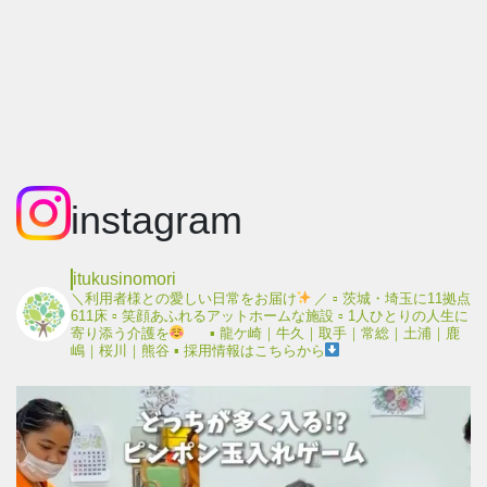
instagram
itukusinomori
＼利用者様との愛しい日常をお届け
／
▫︎ 茨城・埼玉に11拠点
611床
▫︎ 笑顔あふれるアットホームな施設
▫︎ 1人ひとりの人生に
寄り添う介護を
▪︎ 龍ケ崎｜牛久｜取手｜常総｜土浦｜鹿
嶋｜桜川｜熊谷
▪︎ 採用情報はこちらから